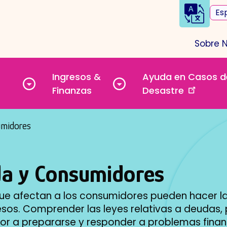
Sele
you
lan
Sobre 
Quick
Links
Ingresos &
Ayuda en Casos d
Toggle
Toggle
Finanzas
Desastre
submenu
submenu
umidores
a y Consumidores
que afectan a los consumidores pueden hacer l
ngresos. Comprender las leyes relativas a deudas
r a prepararse y responder a problemas financ