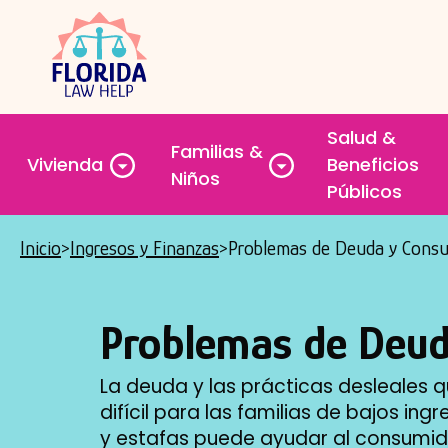
Saltar
al
contenido
principal
Salud &
Familias &
Vivienda
Beneficios
Toggle
Toggle
Niños
Públicos
submenu
submenu
Inicio
Ingresos y Finanzas
Problemas de Deuda y Cons
Breadcrumb
Problemas de Deud
La deuda y las prácticas desleales 
difícil para las familias de bajos i
y estafas puede ayudar al consumido