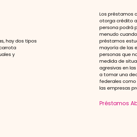
Los préstamos 
otorga crédito a
persona podrá p
menudo cuando u
s, hay dos tipos
préstamos estud
carrota
mayoría de las 
uales y
personas que n
medida de situa
agresivas en la
a tomar una dec
federales como l
las empresas prá
Préstamos Ab