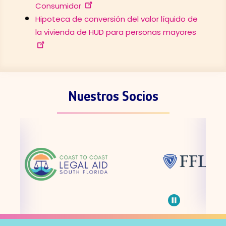
Consumidor
Hipoteca de conversión del valor líquido de
la vivienda de HUD para personas mayores
Nuestros Socios
Skip
the
partners
carousel
Pause
carousel