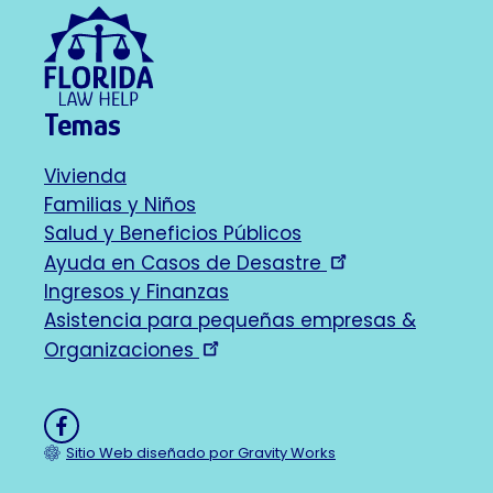
Temas
Vivienda
Footer
Familias y Niños
Salud y Beneficios Públicos
navigation
Ayuda en Casos de Desastre
Ingresos y Finanzas
Asistencia para pequeñas empresas &
Organizaciones
Like
on
Sitio Web diseñado por Gravity Works
Facebook