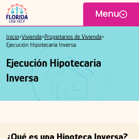
Open
Saltar
Menu
al
contenido
principal
Inicio
Vivienda
Propietarios de Vivienda
Breadcrumb
Ejecución Hipotecaria Inversa
Ejecución Hipotecaria
Inversa
¿Qué es una Hipoteca Inversa?