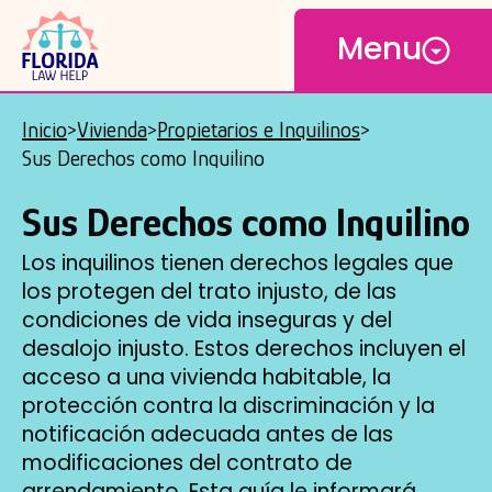
Open
Saltar
Menu
al
contenido
principal
Inicio
Vivienda
Propietarios e Inquilinos
Breadcrumb
Sus Derechos como Inquilino
Sus Derechos como Inquilino
Los inquilinos tienen derechos legales que
los protegen del trato injusto, de las
condiciones de vida inseguras y del
desalojo injusto. Estos derechos incluyen el
acceso a una vivienda habitable, la
protección contra la discriminación y la
notificación adecuada antes de las
modificaciones del contrato de
arrendamiento. Esta guía le informará