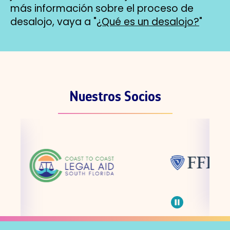
más información sobre el proceso de
desalojo, vaya a "
¿Qué es un desalojo?
"
Nuestros Socios
Skip
the
partners
carousel
Pause
carousel