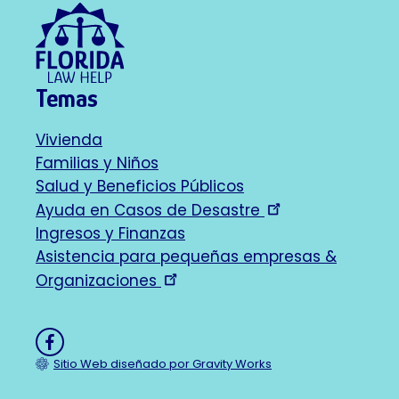
Temas
Vivienda
Footer
Familias y Niños
Salud y Beneficios Públicos
navigation
Ayuda en Casos de Desastre
Ingresos y Finanzas
Asistencia para pequeñas empresas &
Organizaciones
Like
on
Sitio Web diseñado por Gravity Works
Facebook