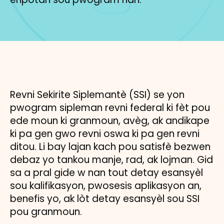
Revni Sekirite Siplemantè (SSI) se yon
pwogram sipleman revni federal ki fèt pou
ede moun ki granmoun, avèg, ak andikape
ki pa gen gwo revni oswa ki pa gen revni
ditou. Li bay lajan kach pou satisfè bezwen
debaz yo tankou manje, rad, ak lojman. Gid
sa a pral gide w nan tout detay esansyèl
sou kalifikasyon, pwosesis aplikasyon an,
benefis yo, ak lòt detay esansyèl sou SSI
pou granmoun.