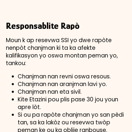
Responsablite Rapò
Moun k ap resevwa SSI yo dwe rapòte
nenpòt chanjman ki ta ka afekte
kalifikasyon yo oswa montan peman yo,
tankou:
Chanjman nan revni oswa resous.
Chanjman nan aranjman lavi yo.
Chanjman nan eta sivil.
Kite Etazini pou plis pase 30 jou youn
apre lòt.
Si ou pa rapòte chanjman yo san pèdi
tan, sa ka lakòz ou resevwa twòp
peman ke ou ka oblije ranbouse.