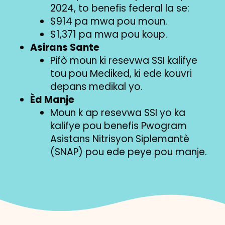
2024, to benefis federal la se:
$914 pa mwa pou moun.
$1,371 pa mwa pou koup.
Asirans Sante
Pifò moun ki resevwa SSI kalifye
tou pou Mediked, ki ede kouvri
depans medikal yo.
Èd Manje
Moun k ap resevwa SSI yo ka
kalifye pou benefis Pwogram
Asistans Nitrisyon Siplemantè
(SNAP) pou ede peye pou manje.