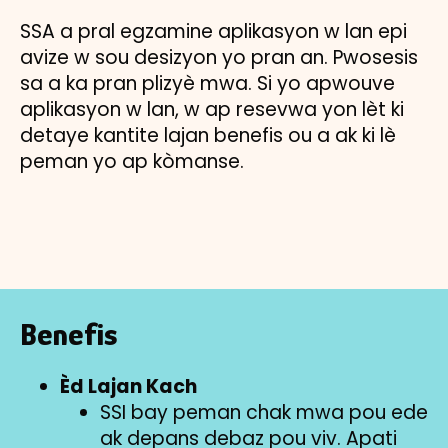
SSA a pral egzamine aplikasyon w lan epi
avize w sou desizyon yo pran an. Pwosesis
sa a ka pran plizyè mwa. Si yo apwouve
aplikasyon w lan, w ap resevwa yon lèt ki
detaye kantite lajan benefis ou a ak ki lè
peman yo ap kòmanse.
Benefis
Èd Lajan Kach
SSI bay peman chak mwa pou ede
ak depans debaz pou viv. Apati