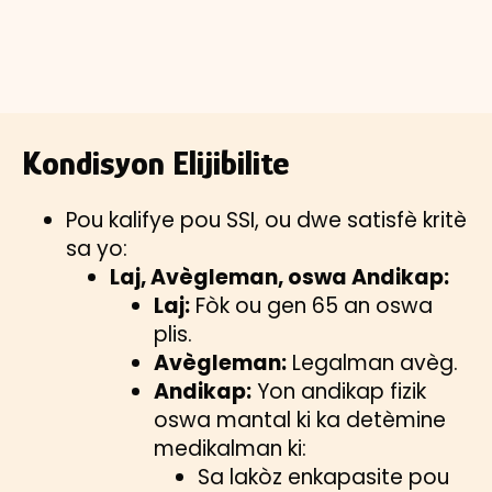
Kondisyon Elijibilite
Pou kalifye pou SSI, ou dwe satisfè kritè
sa yo:
Laj, Avègleman, oswa Andikap:
Laj:
Fòk ou gen 65 an oswa
plis.
Avègleman:
Legalman avèg.
Andikap:
Yon andikap fizik
oswa mantal ki ka detèmine
medikalman ki:
Sa lakòz enkapasite pou