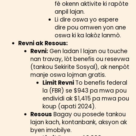
fè okenn aktivite ki rapòte
anpil lajan.
Li dire oswa yo espere
dire pou omwen yon ane
oswa ki ka lakòz lanmò.
Revni ak Resous:
Revni:
Gen ladan l lajan ou touche
nan travay, lòt benefis ou resevwa
(tankou Sekirite Sosyal), ak nenpòt
manje oswa lojman gratis.
Limit Revni
To benefis federal
la (FBR) se $943 pa mwa pou
endividi ak $1,415 pa mwa pou
koup (apati 2024).
Resous
Bagay ou posede tankou
lajan kach, kontanbank, aksyon ak
byen imobilye.