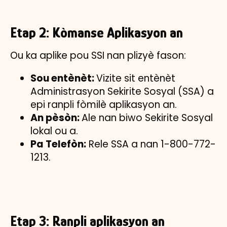
Etap 2: Kòmanse Aplikasyon an
Ou ka aplike pou SSI nan plizyè fason:
Sou entènèt:
Vizite sit entènèt
Administrasyon Sekirite Sosyal (SSA) a
epi ranpli fòmilè aplikasyon an.
An pèsòn:
Ale nan biwo Sekirite Sosyal
lokal ou a.
Pa Telefòn:
Rele SSA a nan 1-800-772-
1213.
Etap 3: Ranpli aplikasyon an