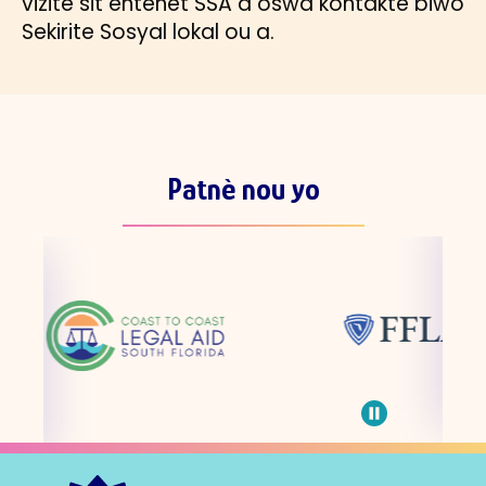
vizite sit entènèt SSA a oswa kontakte biwo
Sekirite Sosyal lokal ou a.
Patnè nou yo
Skip
the
partners
carousel
Pause
carousel