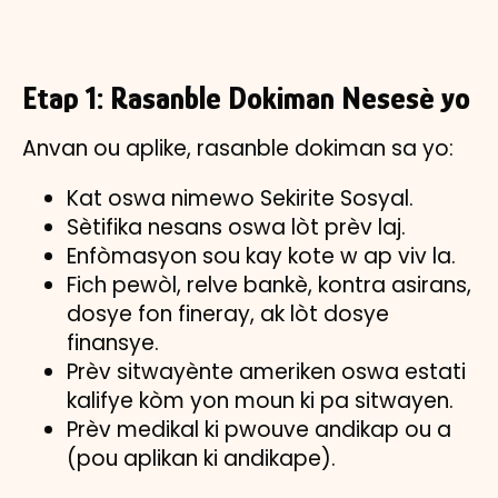
Etap 1: Rasanble Dokiman Nesesè yo
Anvan ou aplike, rasanble dokiman sa yo:
Kat oswa nimewo Sekirite Sosyal.
Sètifika nesans oswa lòt prèv laj.
Enfòmasyon sou kay kote w ap viv la.
Fich pewòl, relve bankè, kontra asirans,
dosye fon fineray, ak lòt dosye
finansye.
Prèv sitwayènte ameriken oswa estati
kalifye kòm yon moun ki pa sitwayen.
Prèv medikal ki pwouve andikap ou a
(pou aplikan ki andikape).