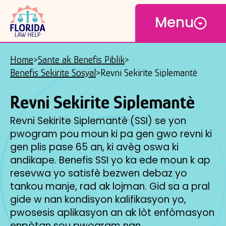
Open
Skip
Menu
to
main
content
Home
Sante ak Benefis Piblik
Breadcrumb
Benefis Sekirite Sosyal
Revni Sekirite Siplemantè
Revni Sekirite Siplemantè
Revni Sekirite Siplemantè (SSI) se yon
pwogram pou moun ki pa gen gwo revni ki
gen plis pase 65 an, ki avèg oswa ki
andikape. Benefis SSI yo ka ede moun k ap
resevwa yo satisfè bezwen debaz yo
tankou manje, rad ak lojman. Gid sa a pral
gide w nan kondisyon kalifikasyon yo,
pwosesis aplikasyon an ak lòt enfòmasyon
enpòtan sou pwogram nan.