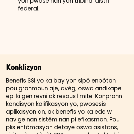
yon pwosè nan yon tribinal distri
federal.
Konklizyon
Benefis SSI yo ka bay yon sipò enpòtan
pou granmoun aje, avèg, oswa andikape
epi ki gen revni ak resous limite. Konprann
kondisyon kalifikasyon yo, pwosesis
aplikasyon an, ak benefis yo ka ede w
navige nan sistèm nan pi efikasman. Pou
plis enfòmasyon detaye oswa asistans,