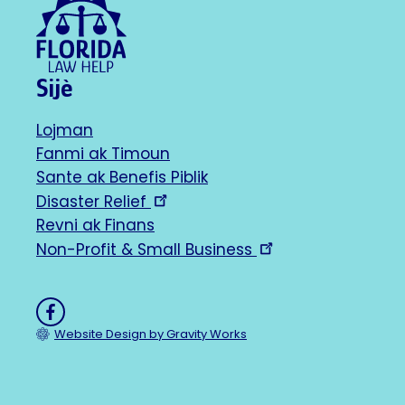
Sijè
Lojman
Footer
Fanmi ak Timoun
Sante ak Benefis Piblik
navigation
Disaster Relief
Revni ak Finans
Non-Profit & Small Business
Like
on
Website Design by Gravity Works
Facebook