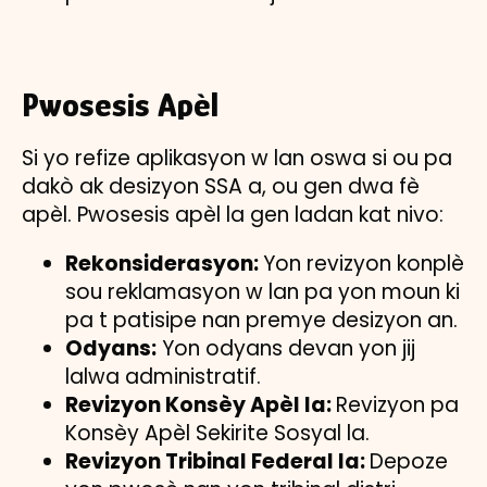
Pwosesis Apèl
Si yo refize aplikasyon w lan oswa si ou pa
dakò ak desizyon SSA a, ou gen dwa fè
apèl. Pwosesis apèl la gen ladan kat nivo:
Rekonsiderasyon:
Yon revizyon konplè
sou reklamasyon w lan pa yon moun ki
pa t patisipe nan premye desizyon an.
Odyans:
Yon odyans devan yon jij
lalwa administratif.
Revizyon Konsèy Apèl la:
Revizyon pa
Konsèy Apèl Sekirite Sosyal la.
Revizyon Tribinal Federal la:
Depoze