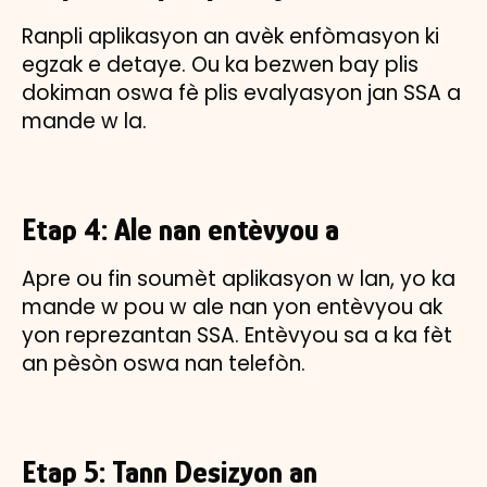
Ranpli aplikasyon an avèk enfòmasyon ki
egzak e detaye. Ou ka bezwen bay plis
dokiman oswa fè plis evalyasyon jan SSA a
mande w la.
Etap 4: Ale nan entèvyou a
Apre ou fin soumèt aplikasyon w lan, yo ka
mande w pou w ale nan yon entèvyou ak
yon reprezantan SSA. Entèvyou sa a ka fèt
an pèsòn oswa nan telefòn.
Etap 5: Tann Desizyon an