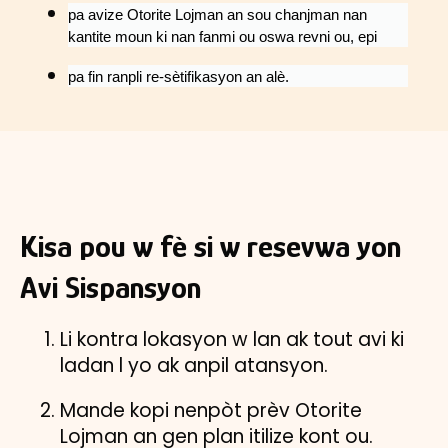
pa avize Otorite Lojman an sou chanjman nan
kantite moun ki nan fanmi ou oswa revni ou, epi
pa fin ranpli re-sètifikasyon an alè.
Kisa pou w fè si w resevwa yon
Avi Sispansyon
Li kontra lokasyon w lan ak tout avi ki
ladan l yo ak anpil atansyon.
Mande kopi nenpòt prèv Otorite
Lojman an gen plan itilize kont ou.