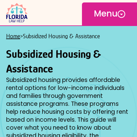
Open
Skip
Menu
to
main
content
Home
Subsidized Housing & Assistance
Breadcrumb
Subsidized Housing &
Assistance
Subsidized housing provides affordable
rental options for low-income individuals
and families through government
assistance programs. These programs
help reduce housing costs by offering rent
based on income levels. This guide will
cover what you need to know about
subsidized housing eligibility, the