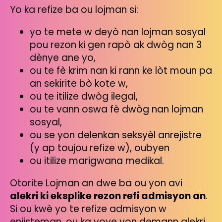
Yo ka refize ba ou lojman si:
yo te mete w deyò nan lojman sosyal
pou rezon ki gen rapò ak dwòg nan 3
dènye ane yo,
ou te fè krim nan ki rann ke lòt moun pa
an sekirite bò kote w,
ou te itilize dwòg ilegal,
ou te vann oswa fè dwòg nan lojman
sosyal,
ou se yon delenkan seksyèl anrejistre
(y ap toujou refize w), oubyen
ou itilize marigwana medikal.
Otorite Lojman an dwe ba ou yon avi
alekri ki eksplike rezon refi admisyon an
.
Si ou kwè yo te refize admisyon w
enjisteman, ou ka voye yon demann alekri