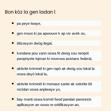
Bon kòz la gen ladan l:
pa peye lwaye,
gen moun ki pa apwouve k ap viv avèk ou,
itilizasyon dwòg ilegal,
kondane pou vann oswa fè dwòg sou nenpòt
pwopriyete lojman ki resevwa asistans federal,
aktivite kriminèl ki gen rapò ak dwòg sou lokal la
oswa deyò lokal la,
aktivite kriminèl ki menase sante ak sekirite lòt
rezidan oswa anplwaye yo,
bay manti oswa komèt fwod pandan pwosesis
aplikasyon an oswa re-sètifikasyon an,