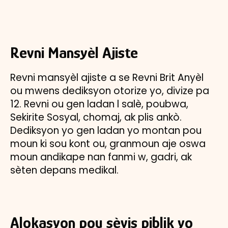
Revni Mansyèl Ajiste
Revni mansyèl ajiste a se Revni Brit Anyèl
ou mwens dediksyon otorize yo, divize pa
12. Revni ou gen ladan l salè, poubwa,
Sekirite Sosyal, chomaj, ak plis ankò.
Dediksyon yo gen ladan yo montan pou
moun ki sou kont ou, granmoun aje oswa
moun andikape nan fanmi w, gadri, ak
sèten depans medikal.
Alokasyon pou sèvis piblik yo