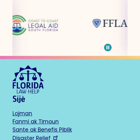
partners
carousel
Pause
carousel
Sijè
Lojman
Footer
Fanmi ak Timoun
Sante ak Benefis Piblik
navigation
Disaster Relief