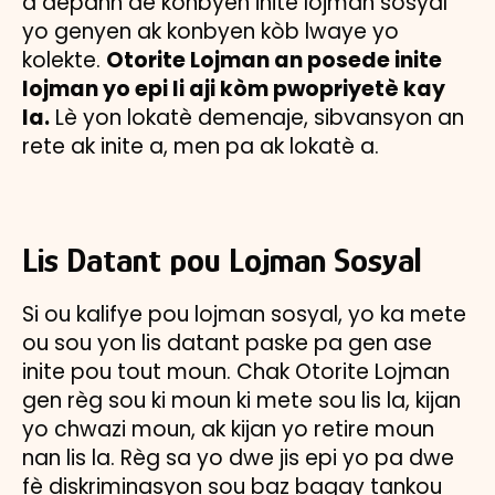
a depann de konbyen inite lojman sosyal
yo genyen ak konbyen kòb lwaye yo
kolekte.
Otorite Lojman an posede inite
lojman yo epi li aji kòm pwopriyetè kay
la.
Lè yon lokatè demenaje, sibvansyon an
rete ak inite a, men pa ak lokatè a.
Lis Datant pou Lojman Sosyal
Si ou kalifye pou lojman sosyal, yo ka mete
ou sou yon lis datant paske pa gen ase
inite pou tout moun. Chak Otorite Lojman
gen règ sou ki moun ki mete sou lis la, kijan
yo chwazi moun, ak kijan yo retire moun
nan lis la. Règ sa yo dwe jis epi yo pa dwe
fè diskriminasyon sou baz bagay tankou