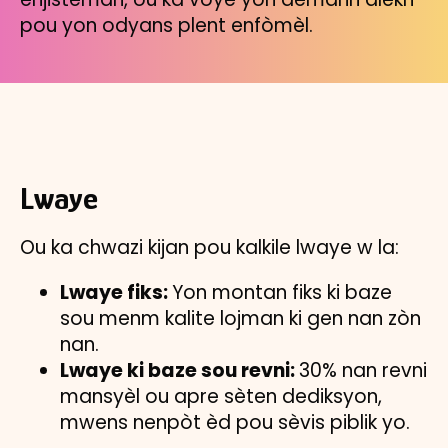
pou yon odyans plent enfòmèl.
Lwaye
Ou ka chwazi kijan pou kalkile lwaye w la:
Lwaye fiks:
Yon montan fiks ki baze
sou menm kalite lojman ki gen nan zòn
nan.
Lwaye ki baze sou revni:
30% nan revni
mansyèl ou apre sèten dediksyon,
mwens nenpòt èd pou sèvis piblik yo.